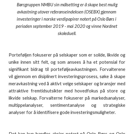
 Børsgruppen NMBU sin målsetting er å skape best mulig 
avkastning utover referanseindeksen (OSEBX) gjennom 
investeringer i norske verdipapirer notert på Oslo Børs i 
perioden september 2019 - mai 2020 og vinne Nordnet 
skoleduell.
Porteføljen fokuserer på selskaper som er solide, likvide og
unike innen sitt felt, og som ansees å ha et potensial for
signifikant bidrag til porteføljeavkastningen. Forvalterene
vil gjennom en disiplinert investeringsprosess, søke å skape
meravkastning ved å aktivt velge selskaper og bransjer med
attraktive fremtidsutsikter med hovedfokus på store og
likvide selskap. Forvalterne fokuserer på markedsanalyser,
multippelanalyser, sentimentanalyse og strategiske
analyser for å identifisere gode investeringsmuligheter.
Det kan kun handles aksjer notert på Oslo Børs og Oslo