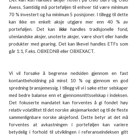
Axess. Samtidig må porteføljen til enhver tid være minimum
70 % investert og ha minimum 5 posisjoner. I tillegg til dette
kan ikke en enkelt aksje utgjøre mer enn 40 % av
porteføljen. Det kan
ikke
handles tradisjonelle fond,
utenlandske aksjer, unoterte aksjer, være short eller handle
produkter med gearing. Det kan likevel handles ETFs som
går 1:1, F.eks. OBXEDNB eller OBXEXACT.
Vi vil forsøke å begrense nedsiden gjennom en fast
kontantbeholdning på minst 10 % og gjennom en god
spredning bransjemessig. I tillegg vil vi i søke etter selskaper
med bedre balanse enn et gjennomsnittsselskap i indeksen.
Det fokuserte mandatet kan forventes å gi fondet høy
relativ volatilitet til det norske aksjemarkedet og til de fleste
sammenlignbare norske aksjefond. Dette betyr at det må
forventes at avkastningen i porteføljen kan variere
betydelig i forhold til utviklingen i referanseindeksen gitt